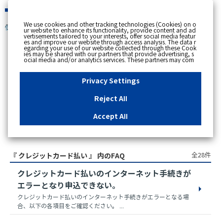
緊急時
We use cookies and other tracking technologies (Cookies) on o
個人のお客さま
ur website to enhance its functionality, provide content and ad
vertisements tailored to your interests, offer social media featur
es and improve our website through access analysis. The data r
egarding your use of our website collected through these Cook
ies may be shared with our partners that provide advertising, s
スペースで区切って複数語検索が可能です。
ocial media and/or analytics services. These partners may com
例：電気 料金 支払状況
bine the data shared by us with other data that you have provi
ded to them or that they have collected from your use of their s
ervices or other websites to analyse and optimise advertisemen
Privacy Settings
ts delivered to you by businesses other than us on the internet.
If you wish to reject the use of all Cookies except for Strictly Nec
essary Cookies, please click "Reject All". If you agree to the use
Reject All
of all Cookies, please click "Accept All". To select your preferen
ces for each purpose, please click
"Privacy Settings"
button. Yo
u can change your consent or rejection settings at any time by c
Accept All
licking the
"Privacy Settings"
button on this banner or through y
our browser's "Settings". For more information regarding the pr
アクセス数順
ocessing of personal information including Cookies on our web
site, please refer to the link below.
Cookies Details
Privacy Polic
y
全28件
『 クレジットカード払い 』 内のFAQ
クレジットカード払いのインターネット手続きが
エラーとなり申込できない。
クレジットカード払いのインターネット手続きがエラーとなる場
合、以下の各項目をご確認ください。 ...