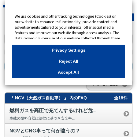
We use cookies and other tracking technologies (Cookies) on
緊急時
会員サイト
our website to enhance its functionality, provide content and
advertisements tailored to your interests, offer social media
features and improve our website through access analysis. The
data regarding your use of our website collected through these
キーワード検索
Cookies may be shared with our partners that provide
advertising, social media and/or analytics services. These
Privacy Settings
partners may combine the data shared by us with other data
that you have provided to them or that they have collected
Reject All
from your use of their services or other websites to analyse and
検索する
optimise advertisements delivered to you by businesses other
Accept All
than us on the internet. If you wish to reject the use of all
Cookies except for Strictly Necessary Cookies, please click
アクセス数順
"Reject All". If you agree to the use of all Cookies, please click
"Accept All". To select your preferences for each purpose, please
『 NGV（天然ガス自動車） 』 内のFAQ
全18件
click
"Privacy Settings"
button. You can change your consent or
rejection settings at any time by clicking the
"Privacy Settings"
button on this banner or through your browser's "Settings".
燃料ガスを高圧で充てんするけれど危...
For more information regarding the processing of personal
車載の燃料容器は法律に基づき安全率...
information including Cookies on our website, please refer to
NGVとCNG車って何が違うの？
Cookies Details