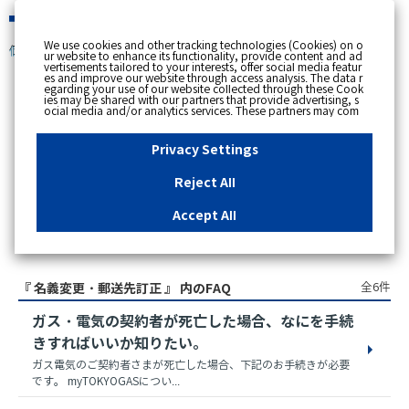
緊急時
We use cookies and other tracking technologies (Cookies) on o
個人のお客さま
ur website to enhance its functionality, provide content and ad
vertisements tailored to your interests, offer social media featur
es and improve our website through access analysis. The data r
egarding your use of our website collected through these Cook
ies may be shared with our partners that provide advertising, s
スペースで区切って複数語検索が可能です。
ocial media and/or analytics services. These partners may com
例：電気 料金 支払状況
bine the data shared by us with other data that you have provi
ded to them or that they have collected from your use of their s
ervices or other websites to analyse and optimise advertisemen
Privacy Settings
ts delivered to you by businesses other than us on the internet.
If you wish to reject the use of all Cookies except for Strictly Nec
essary Cookies, please click "Reject All". If you agree to the use
Reject All
of all Cookies, please click "Accept All". To select your preferen
ces for each purpose, please click
"Privacy Settings"
button. Yo
u can change your consent or rejection settings at any time by c
Accept All
licking the
"Privacy Settings"
button on this banner or through y
our browser's "Settings". For more information regarding the pr
アクセス数順
ocessing of personal information including Cookies on our web
site, please refer to the link below.
Cookies Details
Privacy Polic
y
全6件
『 名義変更・郵送先訂正 』 内のFAQ
ガス・電気の契約者が死亡した場合、なにを手続
きすればいいか知りたい。
ガス電気のご契約者さまが死亡した場合、下記のお手続きが必要
です。 myTOKYOGASについ...