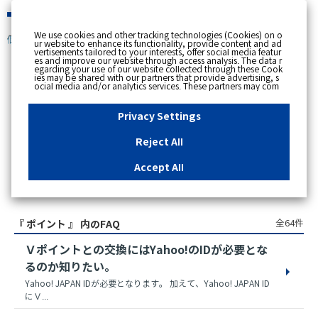
緊急時
We use cookies and other tracking technologies (Cookies) on o
個人のお客さま
ur website to enhance its functionality, provide content and ad
vertisements tailored to your interests, offer social media featur
es and improve our website through access analysis. The data r
egarding your use of our website collected through these Cook
ies may be shared with our partners that provide advertising, s
スペースで区切って複数語検索が可能です。
ocial media and/or analytics services. These partners may com
例：電気 料金 支払状況
bine the data shared by us with other data that you have provi
ded to them or that they have collected from your use of their s
ervices or other websites to analyse and optimise advertisemen
Privacy Settings
ts delivered to you by businesses other than us on the internet.
If you wish to reject the use of all Cookies except for Strictly Nec
essary Cookies, please click "Reject All". If you agree to the use
Reject All
of all Cookies, please click "Accept All". To select your preferen
ces for each purpose, please click
"Privacy Settings"
button. Yo
u can change your consent or rejection settings at any time by c
Accept All
licking the
"Privacy Settings"
button on this banner or through y
our browser's "Settings". For more information regarding the pr
アクセス数順
ocessing of personal information including Cookies on our web
site, please refer to the link below.
Cookies Details
Privacy Polic
y
全64件
『 ポイント 』 内のFAQ
Ｖポイントとの交換にはYahoo!のIDが必要とな
るのか知りたい。
Yahoo! JAPAN IDが必要となります。 加えて、Yahoo! JAPAN ID
にＶ...