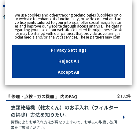
緊急時
We use cookies and other tracking technologies (Cookies) on o
個人のお客さま
ur website to enhance its functionality, provide content and ad
vertisements tailored to your interests, offer social media featur
es and improve our website through access analysis. The data r
egarding your use of our website collected through these Cook
ies may be shared with our partners that provide advertising, s
スペースで区切って複数語検索が可能です。
ocial media and/or analytics services. These partners may com
例：電気 料金 支払状況
bine the data shared by us with other data that you have provi
ded to them or that they have collected from your use of their s
ervices or other websites to analyse and optimise advertisemen
Privacy Settings
ts delivered to you by businesses other than us on the internet.
If you wish to reject the use of all Cookies except for Strictly Nec
essary Cookies, please click "Reject All". If you agree to the use
Reject All
of all Cookies, please click "Accept All". To select your preferen
ces for each purpose, please click
"Privacy Settings"
button. Yo
u can change your consent or rejection settings at any time by c
Accept All
licking the
"Privacy Settings"
button on this banner or through y
our browser's "Settings". For more information regarding the pr
アクセス数順
ocessing of personal information including Cookies on our web
site, please refer to the link below.
Cookies Details
Privacy Polic
y
全132件
『 修理・点検・ガス機器 』 内のFAQ
衣類乾燥機（乾太くん）のお手入れ（フィルター
の掃除）方法を知りたい。
機種によりお手入れ方法が異なりますので、お手元の取扱い説明
書をご確認ください。