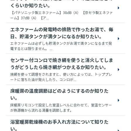
くらいか知りたい。
【パナソニック製エネファーム】38dB（A） 【京セラ製エネファ
ーム】37dB（A） 【ア...
エネファームの発電時の排熱で作ったお湯で、毎
日、貯湯タンクが満タンになるか知りたい。
エネファームは必ずしも貯湯タンクがお湯で満タンになるまで発
電するとは限りません。 ...
センサー付コンロで焼き網を使うと消火してしま
うがどうしたら焼き網がつかえるか知りたい。
焼網を使って調理をされますと、使い方によっては、トッププレ
ートに落ちた油が発火したり、コンロが...
床暖房の温度調節はどのようにするのか知りた
い。
床暖房リモコンで設定した室温レベルに合わせて、室温センサー
が熱源機から流れる湯量を調節します。
浴室暖房乾燥機のお手入れ方法について知りた
い。