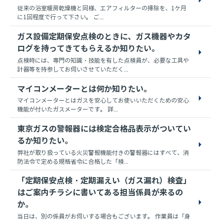
従来の浴室暖房乾燥機と同様、エアフィルターの掃除を、1ケ月
に1回程度で行って下さい。 ご...
ガス設備定期保安点検のときに、ガス機器やカタ
ログを持ってきてもらえるか知りたい。
点検時には、専門の知識・技能を有した点検員が、必要な工具や
計器等を持参してお伺いさせていただく...
マイコンメーターとは何か知りたい。
マイコンメーターとはガスを安心してお使いいただくための安心
機能が付いたガスメーターです。 詳...
東京ガスの警報器には検定合格品表示がついてい
るか知りたい。
弊社が取り扱っている火災警報機能付きの警報器にはすべて、消
防法令で定める規格省令に合格した「検...
「定期保安点検・定期漏えい（ガス漏れ）検査」
はご案内チラシに書いてある担当係員が来るの
か。
当日は、別の係員がお伺いする場合もございます。 作業員は「身