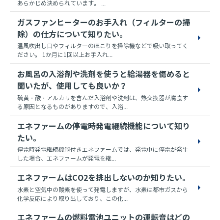
あらかじめ決められています。 ...
ガスファンヒーターのお手入れ（フィルターの掃
除）の仕方について知りたい。
温風吹出し口やフィルターのほこりを掃除機などで吸い取ってく
ださい。 1か月に1回以上お手入れ...
お風呂の入浴剤や洗剤を使うと給湯器を傷めると
聞いたが、使用しても良いか？
硫黄・酸・アルカリを含んだ入浴剤や洗剤は、熱交換器が腐食す
る原因となるものがありますので、入浴...
エネファームの停電時発電継続機能について知り
たい。
停電時発電継続機能付きエネファームでは、発電中に停電が発生
した場合、エネファームが発電を継...
エネファームはCO2を排出しないのか知りたい。
水素と空気中の酸素を使って発電しますが、水素は都市ガスから
化学反応により取り出しており、この化...
エネファームの燃料電池ユニットの運転音はどの