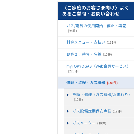
〈ご家庭のお客さま向け〉よく
あるご質問・お問い合わせ
ガス/電気の使用開始・停止・再開
(94件)
料金メニュー・支払い
(151件)
お客さま番号・名義
(10件)
myTOKYOGAS（Web会員サービス）
(225件)
修理・点検・ガス機器
(149件)
故障・修理（ガス機器/水まわり）
(10件)
ガス設備定期保安点検
(19件)
ガスメーター
(10件)