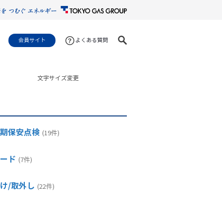
会員サイト
よくある質問
文字サイズ変更
期保安点検
(19件)
ード
(7件)
け/取外し
(22件)