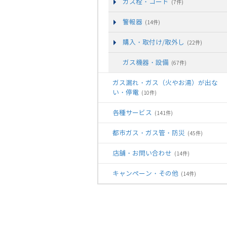
ガス栓・コード
(7件)
警報器
(14件)
購入・取付け/取外し
(22件)
ガス機器・設備
(67件)
ガス漏れ・ガス（火やお湯）が出な
い・停電
(10件)
各種サービス
(141件)
都市ガス・ガス管・防災
(45件)
店舗・お問い合わせ
(14件)
キャンペーン・その他
(14件)