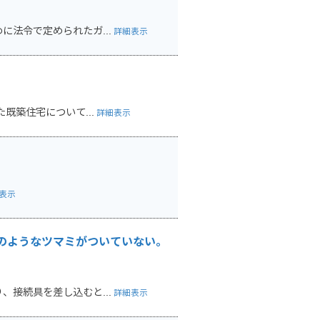
法令で定められたガ...
詳細表示
既築住宅について...
詳細表示
表示
のようなツマミがついていない。
接続具を差し込むと...
詳細表示