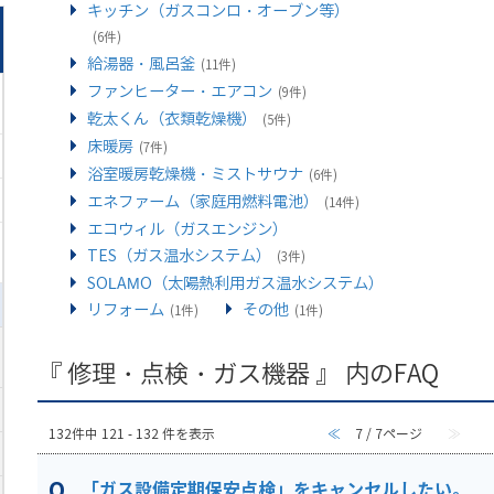
キッチン（ガスコンロ・オーブン等）
(6件)
給湯器・風呂釜
(11件)
ファンヒーター・エアコン
(9件)
乾太くん（衣類乾燥機）
(5件)
床暖房
(7件)
浴室暖房乾燥機・ミストサウナ
(6件)
エネファーム（家庭用燃料電池）
(14件)
エコウィル（ガスエンジン）
TES（ガス温水システム）
(3件)
SOLAMO（太陽熱利用ガス温水システム）
リフォーム
その他
(1件)
(1件)
『 修理・点検・ガス機器 』 内のFAQ
132件中 121 - 132 件を表示
≪
7 / 7ページ
≫
「ガス設備定期保安点検」をキャンセルしたい。