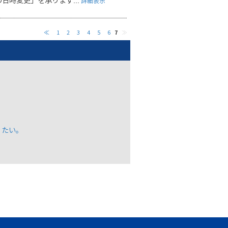
時変更」を承ります...
詳細表示
≪
1
2
3
4
5
6
7
≫
りたい。
。