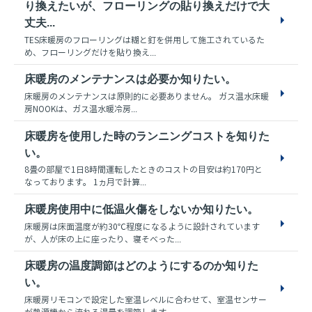
り換えたいが、フローリングの貼り換えだけで大
丈夫...
TES床暖房のフローリングは糊と釘を併用して施工されているた
め、フローリングだけを貼り換え...
床暖房のメンテナンスは必要か知りたい。
床暖房のメンテナンスは原則的に必要ありません。 ガス温水床暖
房NOOKは、ガス温水暖冷房...
床暖房を使用した時のランニングコストを知りた
い。
8畳の部屋で1日8時間運転したときのコストの目安は約170円と
なっております。 1ヵ月で計算...
床暖房使用中に低温火傷をしないか知りたい。
床暖房は床面温度が約30℃程度になるように設計されています
が、人が床の上に座ったり、寝そべった...
床暖房の温度調節はどのようにするのか知りた
い。
床暖房リモコンで設定した室温レベルに合わせて、室温センサー