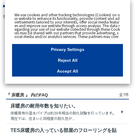
緊急時
We use cookies and other tracking technologies (Cookies) on o
個人のお客さま
ur website to enhance its functionality, provide content and ad
vertisements tailored to your interests, offer social media featur
es and improve our website through access analysis. The data r
egarding your use of our website collected through these Cook
ies may be shared with our partners that provide advertising, s
スペースで区切って複数語検索が可能です。
ocial media and/or analytics services. These partners may com
例：電気 料金 支払状況
bine the data shared by us with other data that you have provi
ded to them or that they have collected from your use of their s
ervices or other websites to analyse and optimise advertisemen
Privacy Settings
ts delivered to you by businesses other than us on the internet.
If you wish to reject the use of all Cookies except for Strictly Nec
essary Cookies, please click "Reject All". If you agree to the use
Reject All
of all Cookies, please click "Accept All". To select your preferen
ces for each purpose, please click
"Privacy Settings"
button. Yo
u can change your consent or rejection settings at any time by c
Accept All
licking the
"Privacy Settings"
button on this banner or through y
our browser's "Settings". For more information regarding the pr
アクセス数順
ocessing of personal information including Cookies on our web
site, please refer to the link below.
Cookies Details
Privacy Polic
y
全7件
『 床暖房 』 内のFAQ
床暖房の耐用年数を知りたい。
床暖房用の温水パイプは約30年相当の耐久試験を行っています。
現在では、住まいと同程度の耐久性が...
TES床暖房の入っている部屋のフローリングを貼