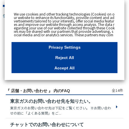
緊急時
We use cookies and other tracking technologies (Cookies) on o
個人のお客さま
ur website to enhance its functionality, provide content and ad
vertisements tailored to your interests, offer social media featur
es and improve our website through access analysis. The data r
egarding your use of our website collected through these Cook
ies may be shared with our partners that provide advertising, s
スペースで区切って複数語検索が可能です。
ocial media and/or analytics services. These partners may com
例：電気 料金 支払状況
bine the data shared by us with other data that you have provi
ded to them or that they have collected from your use of their s
ervices or other websites to analyse and optimise advertisemen
Privacy Settings
ts delivered to you by businesses other than us on the internet.
If you wish to reject the use of all Cookies except for Strictly Nec
essary Cookies, please click "Reject All". If you agree to the use
Reject All
of all Cookies, please click "Accept All". To select your preferen
ces for each purpose, please click
"Privacy Settings"
button. Yo
u can change your consent or rejection settings at any time by c
Accept All
licking the
"Privacy Settings"
button on this banner or through y
our browser's "Settings". For more information regarding the pr
アクセス数順
ocessing of personal information including Cookies on our web
site, please refer to the link below.
Cookies Details
Privacy Polic
y
全14件
『 店舗・お問い合わせ 』 内のFAQ
東京ガスのお問い合わせ先を知りたい。
東京ガスのお問い合わせ先は下記をご覧ください。 ※お問い合わ
せの前に「よくある質問」をご...
チャットでのお問い合わせについて