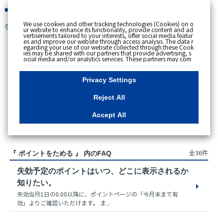
緊急時
We use cookies and other tracking technologies (Cookies) on o
個人のお客さま
ur website to enhance its functionality, provide content and ad
vertisements tailored to your interests, offer social media featur
es and improve our website through access analysis. The data r
egarding your use of our website collected through these Cook
ies may be shared with our partners that provide advertising, s
スペースで区切って複数語検索が可能です。
ocial media and/or analytics services. These partners may com
例：電気 料金 支払状況
bine the data shared by us with other data that you have provi
ded to them or that they have collected from your use of their s
ervices or other websites to analyse and optimise advertisemen
Privacy Settings
ts delivered to you by businesses other than us on the internet.
If you wish to reject the use of all Cookies except for Strictly Nec
essary Cookies, please click "Reject All". If you agree to the use
Reject All
of all Cookies, please click "Accept All". To select your preferen
ces for each purpose, please click
"Privacy Settings"
button. Yo
u can change your consent or rejection settings at any time by c
Accept All
licking the
"Privacy Settings"
button on this banner or through y
our browser's "Settings". For more information regarding the pr
アクセス数順
ocessing of personal information including Cookies on our web
site, please refer to the link below.
Cookies Details
Privacy Polic
y
全36件
『 ポイントをためる 』 内のFAQ
失効予定のポイントはいつ、どこに表示されるか
知りたい。
失効当月1日の0:00以降に、ポイントページの「今月末まで有
効」よりご確認いただけます。 ま...