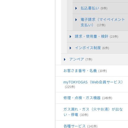
払込書払い
(9件)
電子請求（マイペイメント
支払い）
(17件)
請求・使用量・検針
(23件)
インボイス制度
(6件)
アンペア
(7件)
お客さま番号・名義
(10件)
myTOKYOGAS（Web会員サービス）
(225件)
修理・点検・ガス機器
(149件)
ガス漏れ・ガス（火やお湯）が出な
い・停電
(10件)
各種サービス
(141件)