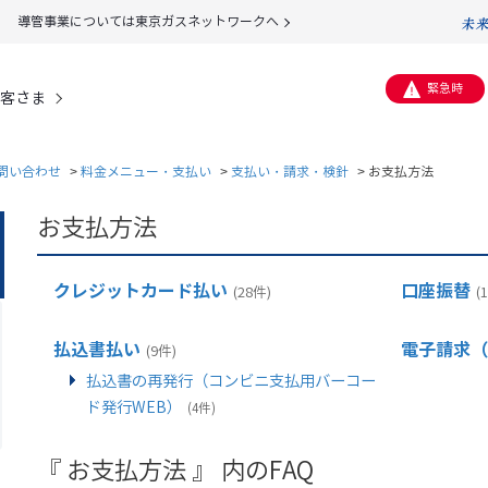
導管事業については東京ガスネットワークへ
緊急時
客さま
問い合わせ
>
料金メニュー・支払い
>
支払い・請求・検針
>
お支払方法
お支払方法
クレジットカード払い
口座振替
(28件)
(
払込書払い
電子請求（
(9件)
払込書の再発行（コンビニ支払用バーコー
ド発行WEB）
(4件)
『 お支払方法 』 内のFAQ