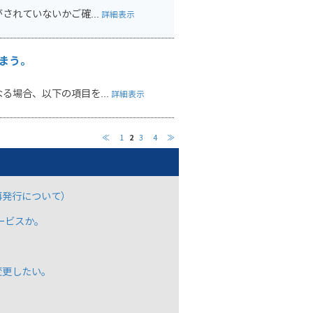
されていないかご確...
詳細表示
まう。
場合、以下の項目を...
詳細表示
≪
1
2
3
4
≫
再発行について）
ービスか。
変更したい。
。