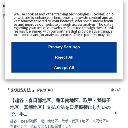
緊急時
We use cookies and other tracking technologies (Cookies) on o
個人のお客さま
ur website to enhance its functionality, provide content and ad
vertisements tailored to your interests, offer social media featur
es and improve our website through access analysis. The data r
egarding your use of our website collected through these Cook
ies may be shared with our partners that provide advertising, s
スペースで区切って複数語検索が可能です。
ocial media and/or analytics services. These partners may com
例：電気 料金 支払状況
bine the data shared by us with other data that you have provi
ded to them or that they have collected from your use of their s
ervices or other websites to analyse and optimise advertisemen
Privacy Settings
ts delivered to you by businesses other than us on the internet.
If you wish to reject the use of all Cookies except for Strictly Nec
essary Cookies, please click "Reject All". If you agree to the use
Reject All
of all Cookies, please click "Accept All". To select your preferen
ces for each purpose, please click
"Privacy Settings"
button. Yo
u can change your consent or rejection settings at any time by c
Accept All
licking the
"Privacy Settings"
button on this banner or through y
our browser's "Settings". For more information regarding the pr
アクセス数順
ocessing of personal information including Cookies on our web
site, please refer to the link below.
Cookies Details
Privacy Polic
y
全74件
『 お支払方法 』 内のFAQ
【越谷・春日部地区、蓮田南地区、取手・我孫子
地区、真岡地区】支払方法を口座振替にしたいの
で、手...
越谷・春日部地区、蓮田南地区、取手・我孫子地区、真岡地区の
お客さまで、支払方法を口座振替にした...