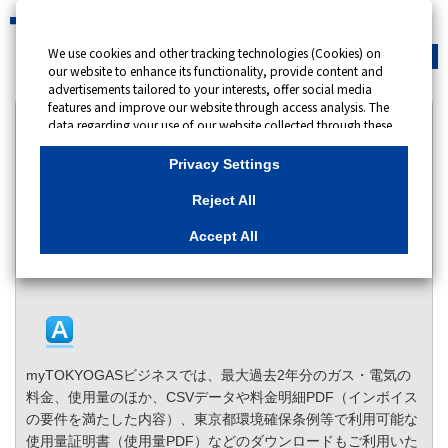
We use cookies and other tracking technologies (Cookies) on
緊急時
会員サイト
our website to enhance its functionality, provide content and
advertisements tailored to your interests, offer social media
features and improve our website through access analysis. The
カテゴリー表示
data regarding your use of our website collected through these
Cookies may be shared with our partners that provide
No : 10186
更新日時 : 2025/06/16 09:00
advertising, social media and/or analytics services. These
Privacy Settings
partners may combine the data shared by us with other data
that you have provided to them or that they have collected
myTOKYOGASビジネスで照会できる情報を教え
Reject All
from your use of their services or other websites to analyse and
てください。
optimise advertisements delivered to you by businesses other
Accept All
than us on the internet. If you wish to reject the use of all
カテゴリー：
全般
Cookies except for Strictly Necessary Cookies, please click
"Reject All". If you agree to the use of all Cookies, please click
"Accept All". To select your preferences for each purpose, please
click
"Privacy Settings"
button. You can change your consent or
rejection settings at any time by clicking the
"Privacy Settings"
button on this banner or through your browser's "Settings".
myTOKYOGASビジネスでは、最大過去2年分のガス・電気の
For more information regarding the processing of personal
information including Cookies on our website, please refer to
料金、使用量のほか、CSVデータや料金明細PDF（インボイス
の要件を満たした内容）、東京都環境確保条例等で利用可能な
Cookies Details
使用量証明書（使用量PDF）などのダウンロードもご利用いた