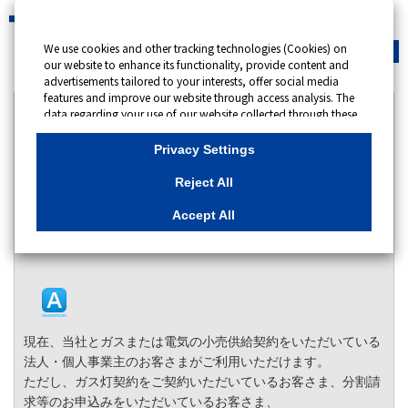
We use cookies and other tracking technologies (Cookies) on
緊急時
会員サイト
our website to enhance its functionality, provide content and
advertisements tailored to your interests, offer social media
features and improve our website through access analysis. The
カテゴリー表示
data regarding your use of our website collected through these
Cookies may be shared with our partners that provide
No : 10187
更新日時 : 2025/06/16 09:00
advertising, social media and/or analytics services. These
Privacy Settings
partners may combine the data shared by us with other data
that you have provided to them or that they have collected
myTOKYOGASビジネスはどんな人が利用できま
Reject All
from your use of their services or other websites to analyse and
すか。
optimise advertisements delivered to you by businesses other
Accept All
than us on the internet. If you wish to reject the use of all
カテゴリー：
全般
Cookies except for Strictly Necessary Cookies, please click
"Reject All". If you agree to the use of all Cookies, please click
"Accept All". To select your preferences for each purpose, please
click
"Privacy Settings"
button. You can change your consent or
rejection settings at any time by clicking the
"Privacy Settings"
button on this banner or through your browser's "Settings".
現在、当社とガスまたは電気の小売供給契約をいただいている
For more information regarding the processing of personal
information including Cookies on our website, please refer to
法人・個人事業主のお客さまがご利用いただけます。
ただし、ガス灯契約をご契約いただいているお客さま、分割請
Cookies Details
求等のお申込みをいただいているお客さま、