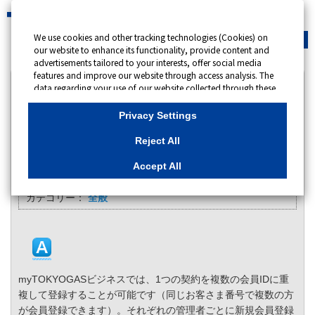
We use cookies and other tracking technologies (Cookies) on
緊急時
会員サイト
our website to enhance its functionality, provide content and
advertisements tailored to your interests, offer social media
features and improve our website through access analysis. The
カテゴリー表示
data regarding your use of our website collected through these
Cookies may be shared with our partners that provide
No : 10191
公開日時 : 2020/02/05 19:10
advertising, social media and/or analytics services. These
Privacy Settings
partners may combine the data shared by us with other data
that you have provided to them or that they have collected
myTOKYOGASビジネスで、1つの契約の料金・使
Reject All
from your use of their services or other websites to analyse and
用量データを複数の担当（本社と店舗等）で管理す
optimise advertisements delivered to you by businesses other
Accept All
ることはできますか。
than us on the internet. If you wish to reject the use of all
Cookies except for Strictly Necessary Cookies, please click
カテゴリー：
全般
"Reject All". If you agree to the use of all Cookies, please click
"Accept All". To select your preferences for each purpose, please
click
"Privacy Settings"
button. You can change your consent or
rejection settings at any time by clicking the
"Privacy Settings"
button on this banner or through your browser's "Settings".
For more information regarding the processing of personal
information including Cookies on our website, please refer to
myTOKYOGASビジネスでは、1つの契約を複数の会員IDに重
複して登録することが可能です（同じお客さま番号で複数の方
Cookies Details
が会員登録できます）。それぞれの管理者ごとに新規会員登録