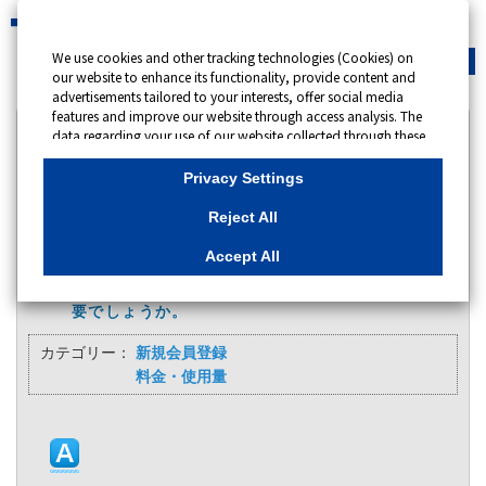
We use cookies and other tracking technologies (Cookies) on
緊急時
会員サイト
our website to enhance its functionality, provide content and
advertisements tailored to your interests, offer social media
features and improve our website through access analysis. The
カテゴリー表示
data regarding your use of our website collected through these
Cookies may be shared with our partners that provide
No : 10212
更新日時 : 2025/06/16 09:00
advertising, social media and/or analytics services. These
Privacy Settings
partners may combine the data shared by us with other data
that you have provided to them or that they have collected
現在、東京ガスのガスを利用しており、
Reject All
from your use of their services or other websites to analyse and
myTOKYOGASビジネスにも登録しています。新
optimise advertisements delivered to you by businesses other
Accept All
たに電気も契約したのですが、myTOKYOGASビ
than us on the internet. If you wish to reject the use of all
ジネスで電気の情報を見るためには何か手続きが必
Cookies except for Strictly Necessary Cookies, please click
"Reject All". If you agree to the use of all Cookies, please click
要でしょうか。
"Accept All". To select your preferences for each purpose, please
click
"Privacy Settings"
button. You can change your consent or
カテゴリー：
新規会員登録
rejection settings at any time by clicking the
"Privacy Settings"
料金・使用量
button on this banner or through your browser's "Settings".
For more information regarding the processing of personal
information including Cookies on our website, please refer to
Cookies Details