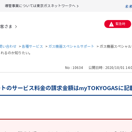
導管事業については東京ガスネットワークへ
緊急時
客さま
問い合わせ
>
各種サービス
>
ガス機器スペシャルサポート
>
ガス機器スペシャル
載されるのか知りたい。
No : 10634
公開日時 : 2020/10/01 14:
トのサービス料金の請求金額はmyTOKYOGASに