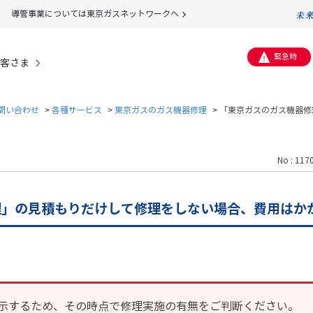
導管事業については東京ガスネットワークへ
緊急時
客さま
問い合わせ
>
各種サービス
>
東京ガスのガス機器修理
>
「東京ガスのガス機器修
。
No : 117
理」の見積もりだけして修理をしない場合、費用はか
示するため、その時点で修理実施の有無をご判断ください。