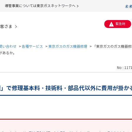
導管事業については東京ガスネットワークへ
緊急時
客さま
問い合わせ
>
各種サービス
>
東京ガスのガス機器修理
>
「東京ガスのガス機器修
があるか。
No : 117
理」で修理基本料・技術料・部品代以外に費用が掛か