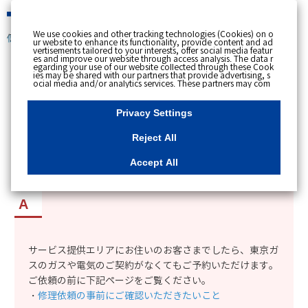
緊急時
We use cookies and other tracking technologies (Cookies) on o
個人のお客さま
ur website to enhance its functionality, provide content and ad
vertisements tailored to your interests, offer social media featur
es and improve our website through access analysis. The data r
[ トップへ戻る ]
egarding your use of our website collected through these Cook
ies may be shared with our partners that provide advertising, s
ocial media and/or analytics services. These partners may com
カテゴリー表示
bine the data shared by us with other data that you have provi
ded to them or that they have collected from your use of their s
No : 11724
更新日時 : 2023/11/10 09:34
ervices or other websites to analyse and optimise advertisemen
Privacy Settings
ts delivered to you by businesses other than us on the internet.
If you wish to reject the use of all Cookies except for Strictly Nec
essary Cookies, please click "Reject All". If you agree to the use
Reject All
of all Cookies, please click "Accept All". To select your preferen
「東京ガスの水まわり修理」は、東京ガスのガス
ces for each purpose, please click
"Privacy Settings"
button. Yo
u can change your consent or rejection settings at any time by c
や電気を契約していなくても予約できるか。
Accept All
licking the
"Privacy Settings"
button on this banner or through y
our browser's "Settings". For more information regarding the pr
ocessing of personal information including Cookies on our web
site, please refer to the link below.
Cookies Details
Privacy Polic
y
サービス提供エリアにお住いのお客さまでしたら、東京ガ
スのガスや電気のご契約がなくてもご予約いただけます。
ご依頼の前に下記ページをご覧ください。
・
修理依頼の事前にご確認いただきたいこと