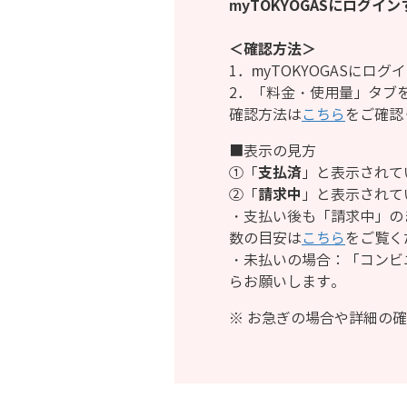
myTOKYOGASにログ
＜確認方法＞
1．myTOKYOGASにログ
2．「料金・使用量」タブ
確認方法は
こちら
をご確認
■表示の見方
①「
支払済
」と表示されて
②「
請求中
」と表示されて
・支払い後も「請求中」の
数の目安は
こちら
をご覧く
・未払いの場合：「コンビ
らお願いします。
※ お急ぎの場合や詳細の