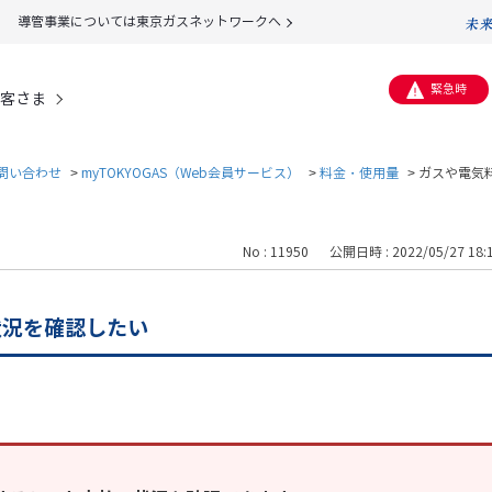
導管事業については東京ガスネットワークへ
緊急時
客さま
問い合わせ
>
myTOKYOGAS（Web会員サービス）
>
料金・使用量
>
ガスや電気
No : 11950
公開日時 : 2022/05/27 18:
状況を確認したい