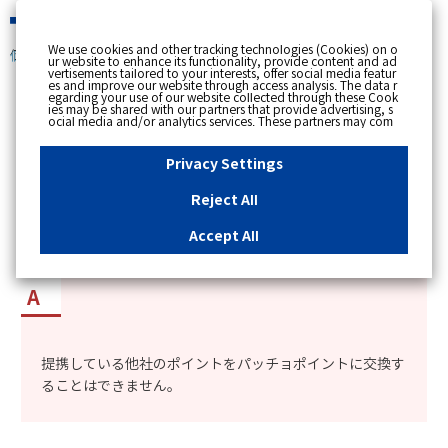
緊急時
We use cookies and other tracking technologies (Cookies) on o
個人のお客さま
ur website to enhance its functionality, provide content and ad
vertisements tailored to your interests, offer social media featur
es and improve our website through access analysis. The data r
[ トップへ戻る ]
egarding your use of our website collected through these Cook
ies may be shared with our partners that provide advertising, s
ocial media and/or analytics services. These partners may com
カテゴリー表示
bine the data shared by us with other data that you have provi
ded to them or that they have collected from your use of their s
No : 12139
更新日時 : 2023/09/13 16:22
ervices or other websites to analyse and optimise advertisemen
Privacy Settings
ts delivered to you by businesses other than us on the internet.
If you wish to reject the use of all Cookies except for Strictly Nec
essary Cookies, please click "Reject All". If you agree to the use
Reject All
of all Cookies, please click "Accept All". To select your preferen
提携している他社のポイントをパッチョポイント
ces for each purpose, please click
"Privacy Settings"
button. Yo
u can change your consent or rejection settings at any time by c
に交換することはできるか知りたい。
Accept All
licking the
"Privacy Settings"
button on this banner or through y
our browser's "Settings". For more information regarding the pr
ocessing of personal information including Cookies on our web
site, please refer to the link below.
Cookies Details
Privacy Polic
y
提携している他社のポイントをパッチョポイントに交換す
ることはできません。