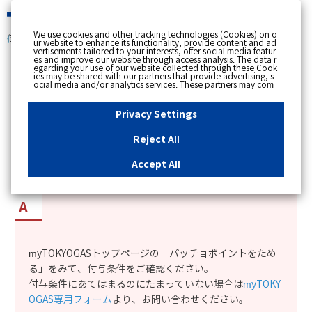
緊急時
We use cookies and other tracking technologies (Cookies) on o
個人のお客さま
ur website to enhance its functionality, provide content and ad
vertisements tailored to your interests, offer social media featur
es and improve our website through access analysis. The data r
[ トップへ戻る ]
egarding your use of our website collected through these Cook
ies may be shared with our partners that provide advertising, s
ocial media and/or analytics services. These partners may com
カテゴリー表示
bine the data shared by us with other data that you have provi
ded to them or that they have collected from your use of their s
No : 12141
公開日時 : 2023/11/06 07:00
ervices or other websites to analyse and optimise advertisemen
Privacy Settings
ts delivered to you by businesses other than us on the internet.
If you wish to reject the use of all Cookies except for Strictly Nec
essary Cookies, please click "Reject All". If you agree to the use
Reject All
of all Cookies, please click "Accept All". To select your preferen
東京ガスのガス、電気を使用しているのにパッチ
ces for each purpose, please click
"Privacy Settings"
button. Yo
u can change your consent or rejection settings at any time by c
ョポイントが付かない。
Accept All
licking the
"Privacy Settings"
button on this banner or through y
our browser's "Settings". For more information regarding the pr
ocessing of personal information including Cookies on our web
site, please refer to the link below.
Cookies Details
Privacy Polic
y
myTOKYOGASトップページの「パッチョポイントをため
る」をみて、付与条件をご確認ください。
付与条件にあてはまるのにたまっていない場合は
myTOKY
OGAS専用フォーム
より、お問い合わせください。