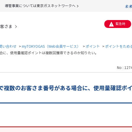
導管事業については東京ガスネットワークへ
緊急時
客さま
問い合わせ
>
myTOKYOGAS（Web会員サービス）
>
ポイント
>
ポイントをため
る場合に、使用量確認ポイントは複数回獲得できるのか知りたい。
No : 127
S会員で複数のお客さま番号がある場合に、使用量確認