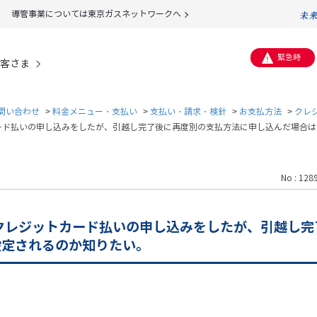
導管事業については東京ガスネットワークへ
緊急時
客さま
問い合わせ
>
料金メニュー・支払い
>
支払い・請求・検針
>
お支払方法
>
クレ
ード払いの申し込みをしたが、引越し完了後に再度別の支払方法に申し込んだ場合
No : 128
クレジットカード払いの申し込みをしたが、引越し完
設定されるのか知りたい。