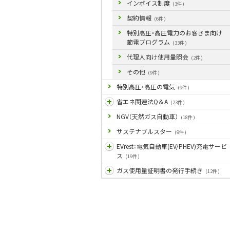
インボイス制度
(3件)
契約情報
(6件)
特別高圧・高圧電力のお客さま向け
節電プログラム
(33件)
代理人向け使用量照会
(2件)
その他
(9件)
特別高圧・高圧の電気
(9件)
省エネ関連法Q＆A
(23件)
NGV（天然ガス自動車）
(18件)
サステナブルスター
(9件)
EVrest：電気自動車(EV/PHEV)充電サービ
ス
(19件)
ガス使用量証明書の発行手続き
(12件)