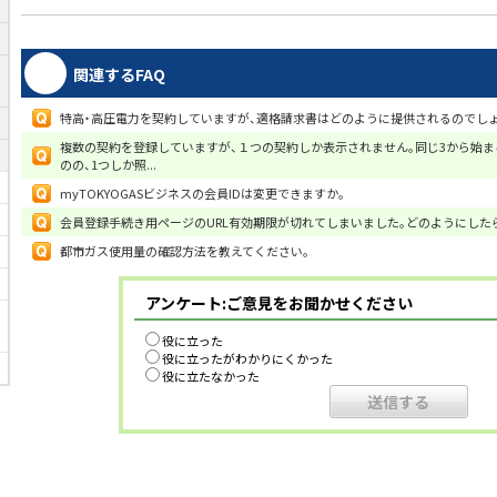
関連するFAQ
特高・高圧電力を契約していますが、適格請求書はどのように提供されるのでしょ
複数の契約を登録していますが、１つの契約しか表示されません。同じ3から始
のの、1つしか照...
myTOKYOGASビジネスの会員IDは変更できますか。
会員登録手続き用ページのURL有効期限が切れてしまいました。どのようにした
都市ガス使用量の確認方法を教えてください。
アンケート:ご意見をお聞かせください
役に立った
役に立ったがわかりにくかった
役に立たなかった