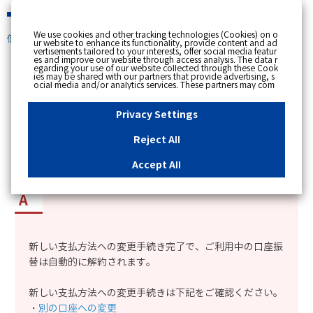
緊急時
We use cookies and other tracking technologies (Cookies) on o
個人のお客さま
ur website to enhance its functionality, provide content and ad
vertisements tailored to your interests, offer social media featur
es and improve our website through access analysis. The data r
[ トップへ戻る ]
egarding your use of our website collected through these Cook
ies may be shared with our partners that provide advertising, s
ocial media and/or analytics services. These partners may com
カテゴリー表示
bine the data shared by us with other data that you have provi
ded to them or that they have collected from your use of their s
No : 13045
更新日時 : 2024/11/01 15:18
ervices or other websites to analyse and optimise advertisemen
Privacy Settings
ts delivered to you by businesses other than us on the internet.
If you wish to reject the use of all Cookies except for Strictly Nec
essary Cookies, please click "Reject All". If you agree to the use
Reject All
of all Cookies, please click "Accept All". To select your preferen
口座振替の解約方法を知りたい。
ces for each purpose, please click
"Privacy Settings"
button. Yo
u can change your consent or rejection settings at any time by c
Accept All
licking the
"Privacy Settings"
button on this banner or through y
our browser's "Settings". For more information regarding the pr
ocessing of personal information including Cookies on our web
site, please refer to the link below.
Cookies Details
Privacy Polic
y
新しい支払方法への変更手続き完了で、ご利用中の口座振
替は自動的に解約されます。
新しい支払方法への変更手続きは下記をご確認ください。
・
別の口座への変更