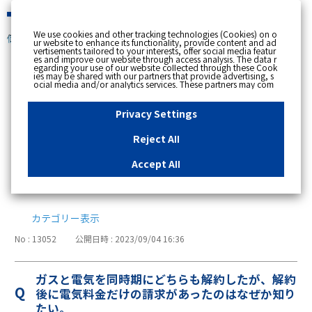
緊急時
We use cookies and other tracking technologies (Cookies) on o
個人のお客さま
ur website to enhance its functionality, provide content and ad
vertisements tailored to your interests, offer social media featur
es and improve our website through access analysis. The data r
[ トップへ戻る ]
egarding your use of our website collected through these Cook
ies may be shared with our partners that provide advertising, s
ocial media and/or analytics services. These partners may com
支払い・請求・検針
bine the data shared by us with other data that you have provi
ded to them or that they have collected from your use of their s
ervices or other websites to analyse and optimise advertisemen
Privacy Settings
ts delivered to you by businesses other than us on the internet.
76
お支払方法
If you wish to reject the use of all Cookies except for Strictly Nec
essary Cookies, please click "Reject All". If you agree to the use
Reject All
of all Cookies, please click "Accept All". To select your preferen
23
請求・使用量・検針
ces for each purpose, please click
"Privacy Settings"
button. Yo
u can change your consent or rejection settings at any time by c
Accept All
licking the
"Privacy Settings"
button on this banner or through y
6
インボイス制度
our browser's "Settings". For more information regarding the pr
ocessing of personal information including Cookies on our web
site, please refer to the link below.
Cookies Details
Privacy Polic
y
カテゴリー表示
No : 13052
公開日時 : 2023/09/04 16:36
ガスと電気を同時期にどちらも解約したが、解約
後に電気料金だけの請求があったのはなぜか知り
たい。