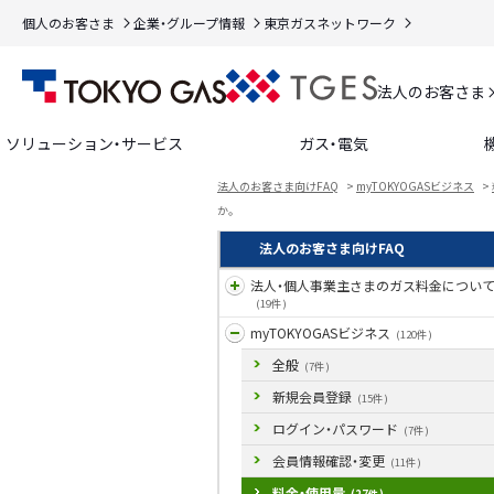
個人のお客さま
企業・グループ情報
東京ガスネットワーク
法人のお客さま
ソリューション・サービス
ガス・電気
法人のお客さま向けFAQ
>
myTOKYOGASビジネス
>
か。
法人のお客さま向けFAQ
法人・個人事業主さまのガス料金につい
(19件)
myTOKYOGASビジネス
(120件)
全般
(7件)
新規会員登録
(15件)
ログイン・パスワード
(7件)
会員情報確認・変更
(11件)
料金・使用量