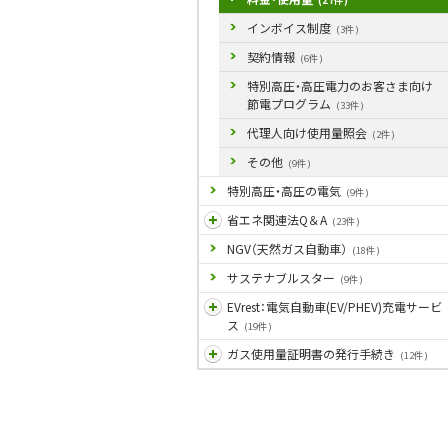
(27件)
インボイス制度
(3件)
契約情報
(6件)
特別高圧・高圧電力のお客さま向け
節電プログラム
(33件)
代理人向け使用量照会
(2件)
その他
(9件)
特別高圧・高圧の電気
(9件)
省エネ関連法Q＆A
(23件)
NGV（天然ガス自動車）
(18件)
サステナブルスター
(9件)
EVrest：電気自動車(EV/PHEV)充電サービ
ス
(19件)
ガス使用量証明書の発行手続き
(12件)