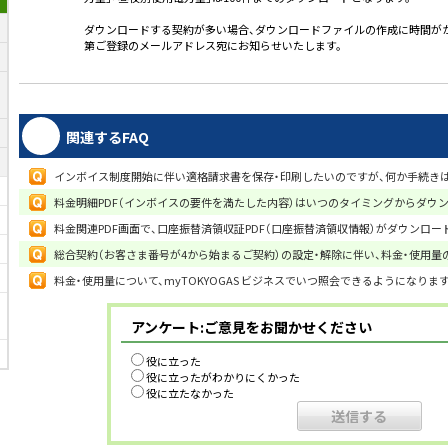
ダウンロードする契約が多い場合、ダウンロードファイルの作成に時間が
第ご登録のメールアドレス宛にお知らせいたします。
関連するFAQ
インボイス制度開始に伴い適格請求書を保存・印刷したいのですが、何か手続き
料金明細PDF（インボイスの要件を満たした内容）はいつのタイミングからダウ
料金関連PDF画面で、口座振替済領収証PDF（口座振替済領収情報）がダウンロー
総合契約（お客さま番号が4から始まるご契約）の設定・解除に伴い、料金・使用量
料金・使用量について、myTOKYOGAS ビジネスでいつ照会できるようになります
アンケート:ご意見をお聞かせください
役に立った
役に立ったがわかりにくかった
役に立たなかった