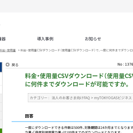
機器
導入事例
お知らせ
料金・使用量
>
料金・使用量CSVダウンロード（使用量CSVダウンロード）で、一度に何件までダウン
No : 137
戻る
料金・使用量CSVダウンロード（使用量CS
て
に何件までダウンロードが可能ですか。
カテゴリー :
法人のお客さま向けFAQ
>
myTOKYOGASビジネス
回答
一度にダウンロードできる件数は500件、対象期間は24か月までとなりま
力量」「昼夜別使用電力量」は100件までのダウンロードとなります。