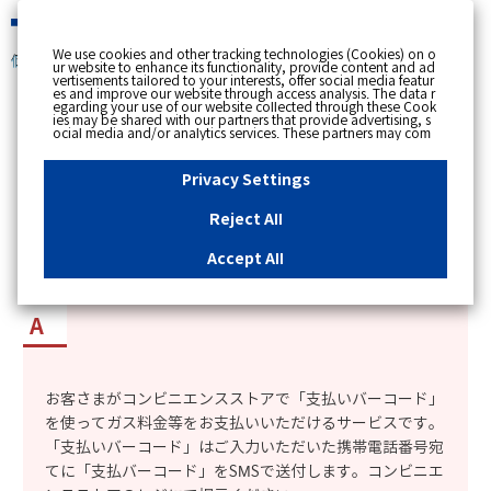
緊急時
We use cookies and other tracking technologies (Cookies) on o
個人のお客さま
ur website to enhance its functionality, provide content and ad
vertisements tailored to your interests, offer social media featur
es and improve our website through access analysis. The data r
[ トップへ戻る ]
egarding your use of our website collected through these Cook
ies may be shared with our partners that provide advertising, s
ocial media and/or analytics services. These partners may com
カテゴリー表示
bine the data shared by us with other data that you have provi
ded to them or that they have collected from your use of their s
No : 13887
更新日時 : 2025/05/09 16:09
ervices or other websites to analyse and optimise advertisemen
Privacy Settings
ts delivered to you by businesses other than us on the internet.
If you wish to reject the use of all Cookies except for Strictly Nec
essary Cookies, please click "Reject All". If you agree to the use
Reject All
of all Cookies, please click "Accept All". To select your preferen
「コンビニ支払用バーコード発行WEB」とはど
ces for each purpose, please click
"Privacy Settings"
button. Yo
u can change your consent or rejection settings at any time by c
のようなサービスか。
Accept All
licking the
"Privacy Settings"
button on this banner or through y
our browser's "Settings". For more information regarding the pr
ocessing of personal information including Cookies on our web
site, please refer to the link below.
Cookies Details
Privacy Polic
y
お客さまがコンビニエンスストアで「支払いバーコード」
を使ってガス料金等をお支払いいただけるサービスです。
「支払いバーコード」はご入力いただいた携帯電話番号宛
てに「支払バーコード」をSMSで送付します。コンビニエ