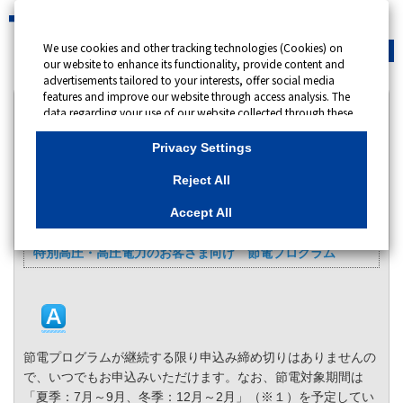
We use cookies and other tracking technologies (Cookies) on
緊急時
会員サイト
our website to enhance its functionality, provide content and
advertisements tailored to your interests, offer social media
features and improve our website through access analysis. The
カテゴリー表示
data regarding your use of our website collected through these
Cookies may be shared with our partners that provide
No : 13890
更新日時 : 2025/06/24 09:00
advertising, social media and/or analytics services. These
Privacy Settings
partners may combine the data shared by us with other data
that you have provided to them or that they have collected
節電プログラムの申込みは、いつまでに行う必要が
Reject All
from your use of their services or other websites to analyse and
ありますか。
optimise advertisements delivered to you by businesses other
Accept All
than us on the internet. If you wish to reject the use of all
カテゴリー：
Cookies except for Strictly Necessary Cookies, please click
特別高圧・高圧電力のお客さま向け 節電プログラム
"Reject All". If you agree to the use of all Cookies, please click
"Accept All". To select your preferences for each purpose, please
click
"Privacy Settings"
button. You can change your consent or
rejection settings at any time by clicking the
"Privacy Settings"
button on this banner or through your browser's "Settings".
For more information regarding the processing of personal
information including Cookies on our website, please refer to
節電プログラムが継続する限り申込み締め切りはありませんの
で、いつでもお申込みいただけます。なお、節電対象期間は
Cookies Details
「夏季：7月～9月、冬季：12月～2月」（※１）を予定してい