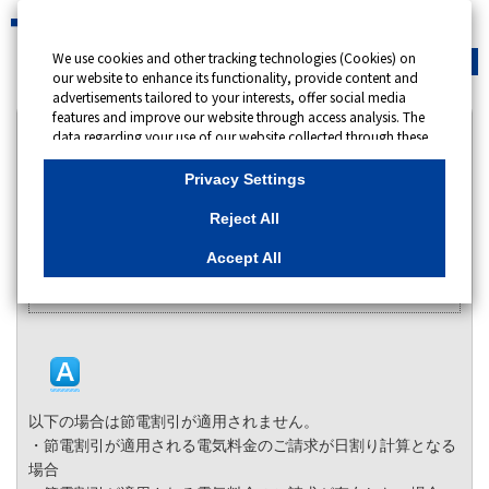
We use cookies and other tracking technologies (Cookies) on
緊急時
会員サイト
our website to enhance its functionality, provide content and
advertisements tailored to your interests, offer social media
features and improve our website through access analysis. The
カテゴリー表示
data regarding your use of our website collected through these
Cookies may be shared with our partners that provide
No : 13918
更新日時 : 2025/06/24 09:00
advertising, social media and/or analytics services. These
Privacy Settings
partners may combine the data shared by us with other data
that you have provided to them or that they have collected
Reject All
節電割引が適用されない場合はありますか。
from your use of their services or other websites to analyse and
optimise advertisements delivered to you by businesses other
Accept All
カテゴリー：
than us on the internet. If you wish to reject the use of all
Cookies except for Strictly Necessary Cookies, please click
特別高圧・高圧電力のお客さま向け 節電プログラム
"Reject All". If you agree to the use of all Cookies, please click
"Accept All". To select your preferences for each purpose, please
click
"Privacy Settings"
button. You can change your consent or
rejection settings at any time by clicking the
"Privacy Settings"
button on this banner or through your browser's "Settings".
For more information regarding the processing of personal
以下の場合は節電割引が適用されません。
information including Cookies on our website, please refer to
・節電割引が適用される電気料金のご請求が日割り計算となる
Cookies Details
場合