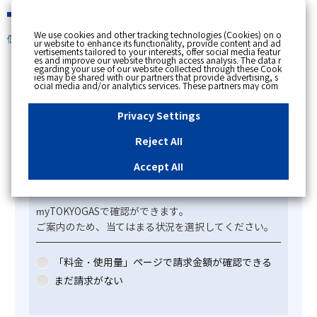
緊急時
We use cookies and other tracking technologies (Cookies) on o
個人のお客さま
ur website to enhance its functionality, provide content and ad
vertisements tailored to your interests, offer social media featur
es and improve our website through access analysis. The data r
[ トップへ戻る ]
egarding your use of our website collected through these Cook
ies may be shared with our partners that provide advertising, s
ocial media and/or analytics services. These partners may com
カテゴリー表示
bine the data shared by us with other data that you have provi
ded to them or that they have collected from your use of their s
No : 13961
公開日時 : 2024/07/11 10:49
ervices or other websites to analyse and optimise advertisemen
Privacy Settings
ts delivered to you by businesses other than us on the internet.
If you wish to reject the use of all Cookies except for Strictly Nec
essary Cookies, please click "Reject All". If you agree to the use
Reject All
of all Cookies, please click "Accept All". To select your preferen
ガス・電気セット割が適用されているか確認した
ces for each purpose, please click
"Privacy Settings"
button. Yo
u can change your consent or rejection settings at any time by c
い。
Accept All
licking the
"Privacy Settings"
button on this banner or through y
our browser's "Settings". For more information regarding the pr
ocessing of personal information including Cookies on our web
site, please refer to the link below.
Cookies Details
Privacy Polic
y
myTOKYOGASで確認ができます。
ご案内のため、当てはまる状況を選択してください。
「料金・使用量」ページで請求金額が確認できる
まだ請求がない