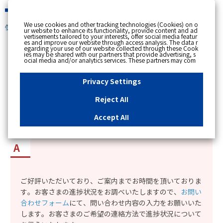
緊急時
We use cookies and other tracking technologies (Cookies) on o
個人のお客さま
ur website to enhance its functionality, provide content and ad
vertisements tailored to your interests, offer social media featur
es and improve our website through access analysis. The data r
[ トップへ戻る ]
egarding your use of our website collected through these Cook
ies may be shared with our partners that provide advertising, s
ocial media and/or analytics services. These partners may com
カテゴリー表示
bine the data shared by us with other data that you have provi
ded to them or that they have collected from your use of their s
No : 14035
更新日時 : 2026/01/21 14:48
ervices or other websites to analyse and optimise advertisemen
Privacy Settings
ts delivered to you by businesses other than us on the internet.
If you wish to reject the use of all Cookies except for Strictly Nec
essary Cookies, please click "Reject All". If you agree to the use
Reject All
of all Cookies, please click "Accept All". To select your preferen
東京ガスの太陽光発電・蓄電池の無料相談に申し
ces for each purpose, please click
"Privacy Settings"
button. Yo
u can change your consent or rejection settings at any time by c
込んだが、現在の進捗状況を教えて欲しい。
Accept All
licking the
"Privacy Settings"
button on this banner or through y
our browser's "Settings". For more information regarding the pr
ocessing of personal information including Cookies on our web
site, please refer to the link below.
Cookies Details
Privacy Polic
y
ご好評いただいており、ご案内までお時間を頂いておりま
す。お客さまの進捗状況をお調べいたしますので、
お問い
合わせフォーム
にて、問い合わせ内容の入力をお願いいた
します。お客さまのご希望の連絡方法で進捗状況について