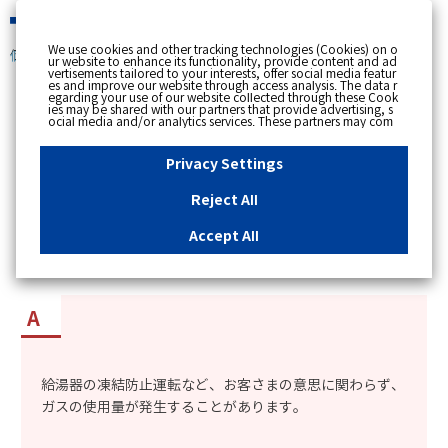
緊急時
We use cookies and other tracking technologies (Cookies) on o
個人のお客さま
ur website to enhance its functionality, provide content and ad
vertisements tailored to your interests, offer social media featur
es and improve our website through access analysis. The data r
[ トップへ戻る ]
egarding your use of our website collected through these Cook
ies may be shared with our partners that provide advertising, s
ocial media and/or analytics services. These partners may com
カテゴリー表示
bine the data shared by us with other data that you have provi
ded to them or that they have collected from your use of their s
No : 14137
公開日時 : 2024/10/17 11:31
ervices or other websites to analyse and optimise advertisemen
Privacy Settings
ts delivered to you by businesses other than us on the internet.
If you wish to reject the use of all Cookies except for Strictly Nec
essary Cookies, please click "Reject All". If you agree to the use
Reject All
of all Cookies, please click "Accept All". To select your preferen
「マイツーホー」を契約中で、ガスを使用してい
ces for each purpose, please click
"Privacy Settings"
button. Yo
u can change your consent or rejection settings at any time by c
ないのに、ガス未使用のお知らせメールが届かな
Accept All
licking the
"Privacy Settings"
button on this banner or through y
い。
our browser's "Settings". For more information regarding the pr
ocessing of personal information including Cookies on our web
site, please refer to the link below.
Cookies Details
Privacy Polic
y
給湯器の凍結防止運転など、お客さまの意思に関わらず、
ガスの使用量が発生することがあります。