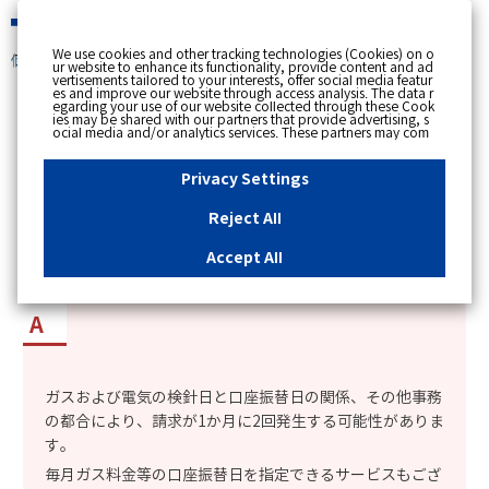
緊急時
We use cookies and other tracking technologies (Cookies) on o
個人のお客さま
ur website to enhance its functionality, provide content and ad
vertisements tailored to your interests, offer social media featur
es and improve our website through access analysis. The data r
[ トップへ戻る ]
egarding your use of our website collected through these Cook
ies may be shared with our partners that provide advertising, s
ocial media and/or analytics services. These partners may com
カテゴリー表示
bine the data shared by us with other data that you have provi
ded to them or that they have collected from your use of their s
No : 14157
公開日時 : 2024/11/01 00:00
ervices or other websites to analyse and optimise advertisemen
Privacy Settings
ts delivered to you by businesses other than us on the internet.
If you wish to reject the use of all Cookies except for Strictly Nec
essary Cookies, please click "Reject All". If you agree to the use
Reject All
of all Cookies, please click "Accept All". To select your preferen
1か月に2回口座からガス料金が引き落とされた
ces for each purpose, please click
"Privacy Settings"
button. Yo
u can change your consent or rejection settings at any time by c
理由を知りたい。
Accept All
licking the
"Privacy Settings"
button on this banner or through y
our browser's "Settings". For more information regarding the pr
ocessing of personal information including Cookies on our web
site, please refer to the link below.
Cookies Details
Privacy Polic
y
ガスおよび電気の検針日と口座振替日の関係、その他事務
の都合により、請求が1か月に2回発生する可能性がありま
す。
毎月ガス料金等の口座振替日を指定できるサービスもござ