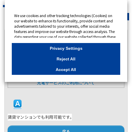
We use cookies and other tracking technologies (Cookies) on
緊急時
会員サイト
our website to enhance its functionality, provide content and
advertisements tailored to your interests, offer social media
features and improve our website through access analysis. The
カテゴリー表示
data regarding your use of our website collected through these
Cookies may be shared with our partners that provide
No : 14220
公開日時 : 2024/11/27 10:00
advertising, social media and/or analytics services. These
Privacy Settings
partners may combine the data shared by us with other data
that you have provided to them or that they have collected
賃貸マンションでもサービスは利用可能でしょう
Reject All
from your use of their services or other websites to analyse and
か。
optimise advertisements delivered to you by businesses other
Accept All
than us on the internet. If you wish to reject the use of all
カテゴリー：
EVrest：電気自動車(EV/PHEV)充電サービス
Cookies except for Strictly Necessary Cookies, please click
充電サービスのご利用について
"Reject All". If you agree to the use of all Cookies, please click
"Accept All". To select your preferences for each purpose, please
click
"Privacy Settings"
button. You can change your consent or
rejection settings at any time by clicking the
"Privacy Settings"
button on this banner or through your browser's "Settings".
For more information regarding the processing of personal
information including Cookies on our website, please refer to
賃貸マンションでも利用可能です。
Cookies Details
戻る