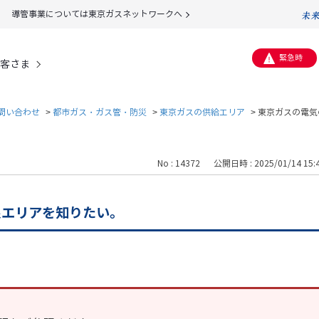
導管事業については東京ガスネットワークへ
緊急時
客さま
問い合わせ
>
都市ガス・ガス管・防災
>
東京ガスの供給エリア
>
東京ガスの電気
No : 14372
公開日時 : 2025/01/14 15:
象エリアを知りたい。