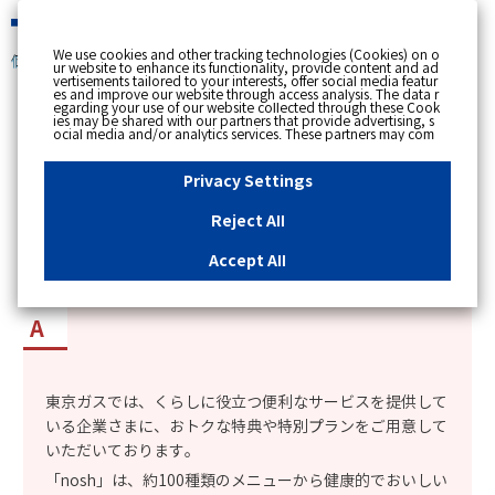
緊急時
We use cookies and other tracking technologies (Cookies) on o
個人のお客さま
ur website to enhance its functionality, provide content and ad
vertisements tailored to your interests, offer social media featur
es and improve our website through access analysis. The data r
[ トップへ戻る ]
egarding your use of our website collected through these Cook
ies may be shared with our partners that provide advertising, s
ocial media and/or analytics services. These partners may com
カテゴリー表示
bine the data shared by us with other data that you have provi
ded to them or that they have collected from your use of their s
No : 14598
更新日時 : 2026/05/11 09:32
ervices or other websites to analyse and optimise advertisemen
Privacy Settings
ts delivered to you by businesses other than us on the internet.
If you wish to reject the use of all Cookies except for Strictly Nec
essary Cookies, please click "Reject All". If you agree to the use
Reject All
of all Cookies, please click "Accept All". To select your preferen
冷凍ごちそう便「nosh」の東京ガス特典につい
ces for each purpose, please click
"Privacy Settings"
button. Yo
u can change your consent or rejection settings at any time by c
て知りたい。
Accept All
licking the
"Privacy Settings"
button on this banner or through y
our browser's "Settings". For more information regarding the pr
ocessing of personal information including Cookies on our web
site, please refer to the link below.
Cookies Details
Privacy Polic
y
東京ガスでは、くらしに役立つ便利なサービスを提供して
いる企業さまに、おトクな特典や特別プランをご用意して
いただいております。​
「nosh」は、約100種類のメニューから健康的でおいしい