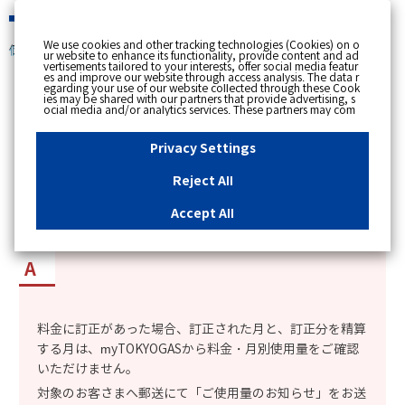
緊急時
We use cookies and other tracking technologies (Cookies) on o
個人のお客さま
ur website to enhance its functionality, provide content and ad
vertisements tailored to your interests, offer social media featur
es and improve our website through access analysis. The data r
[ トップへ戻る ]
egarding your use of our website collected through these Cook
ies may be shared with our partners that provide advertising, s
ocial media and/or analytics services. These partners may com
カテゴリー表示
bine the data shared by us with other data that you have provi
ded to them or that they have collected from your use of their s
No : 14682
公開日時 : 2025/07/23 10:40
ervices or other websites to analyse and optimise advertisemen
Privacy Settings
ts delivered to you by businesses other than us on the internet.
If you wish to reject the use of all Cookies except for Strictly Nec
essary Cookies, please click "Reject All". If you agree to the use
Reject All
of all Cookies, please click "Accept All". To select your preferen
myTOKYOGASの料金・月別使用量が見れない月
ces for each purpose, please click
"Privacy Settings"
button. Yo
u can change your consent or rejection settings at any time by c
があるのはなぜか知りたい
Accept All
licking the
"Privacy Settings"
button on this banner or through y
our browser's "Settings". For more information regarding the pr
ocessing of personal information including Cookies on our web
site, please refer to the link below.
Cookies Details
Privacy Polic
y
料金に訂正があった場合、訂正された月と、訂正分を精算
する月は、myTOKYOGASから料金・月別使用量をご確認
いただけません。
対象のお客さまへ郵送にて「ご使用量のお知らせ」をお送