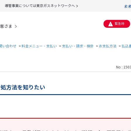
導管事業については東京ガスネットワークへ
緊急時
客さま
問い合わせ
>
料金メニュー・支払い
>
支払い・請求・検針
>
お支払方法
>
払込
No : 150
対処方法を知りたい