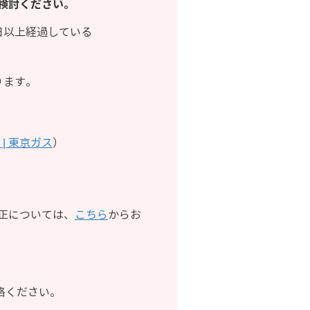
検討ください。
日以上経過している
ります。
S | 東京ガス
）
正については、
こちら
からお
絡ください。