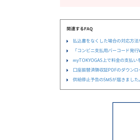
関連するFAQ
払込書をなくした場合の対応方法
「コンビニ支払用バーコード発行
myTOKYOGAS上で料金の支払
口座振替済領収証PDFのダウン
供給停止予告のSMSが届きまし