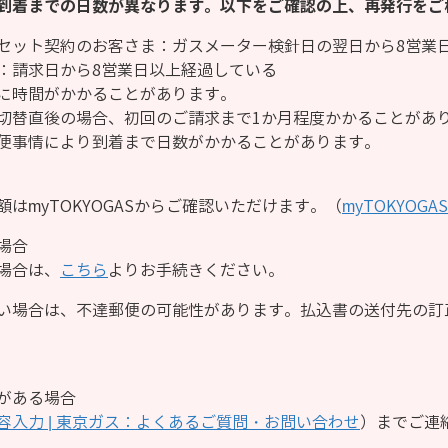
到着までの日数が異なります。以下をご確認の上、再発行をご
セット契約のお客さま：ガスメーター検針日の翌日から8営業
：請求日から8営業日以上経過している
に時間がかかることがあります。
切替直後の場合、初回のご請求まで1か月程度かかることがあ
便事情により到着まで日数がかかることがあります。
はmyTOKYOGASからご確認いただけます。（
myTOKYOGA
場合
場合は、
こちら
よりお手続きください。
い場合は、不達郵便の可能性があります。払込書の送付先の訂
がある場合
容入力 | 東京ガス：よくあるご質問・お問い合わせ
）までご連