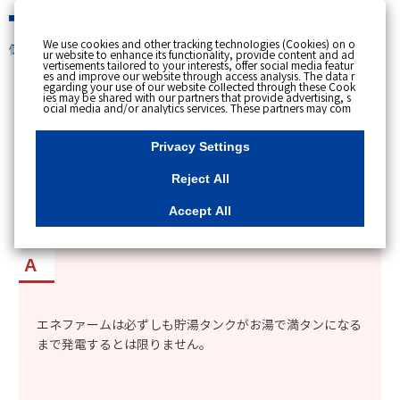
緊急時
We use cookies and other tracking technologies (Cookies) on o
個人のお客さま
ur website to enhance its functionality, provide content and ad
vertisements tailored to your interests, offer social media featur
es and improve our website through access analysis. The data r
[ トップへ戻る ]
egarding your use of our website collected through these Cook
ies may be shared with our partners that provide advertising, s
ocial media and/or analytics services. These partners may com
カテゴリー表示
bine the data shared by us with other data that you have provi
ded to them or that they have collected from your use of their s
No : 1620
更新日時 : 2018/03/08 14:48
ervices or other websites to analyse and optimise advertisemen
Privacy Settings
ts delivered to you by businesses other than us on the internet.
If you wish to reject the use of all Cookies except for Strictly Nec
essary Cookies, please click "Reject All". If you agree to the use
Reject All
of all Cookies, please click "Accept All". To select your preferen
エネファームの発電時の排熱で作ったお湯で、毎
ces for each purpose, please click
"Privacy Settings"
button. Yo
u can change your consent or rejection settings at any time by c
日、貯湯タンクが満タンになるか知りたい。
Accept All
licking the
"Privacy Settings"
button on this banner or through y
our browser's "Settings". For more information regarding the pr
ocessing of personal information including Cookies on our web
site, please refer to the link below.
Cookies Details
Privacy Polic
y
エネファームは必ずしも貯湯タンクがお湯で満タンになる
まで発電するとは限りません。