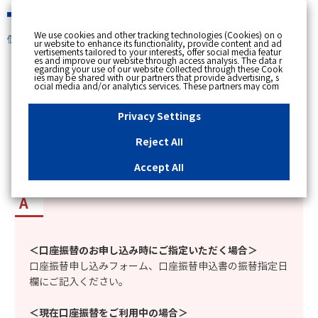
緊急時
We use cookies and other tracking technologies (Cookies) on o
個人のお客さま
ur website to enhance its functionality, provide content and ad
vertisements tailored to your interests, offer social media featur
es and improve our website through access analysis. The data r
[ トップへ戻る ]
egarding your use of our website collected through these Cook
ies may be shared with our partners that provide advertising, s
ocial media and/or analytics services. These partners may com
カテゴリー表示
bine the data shared by us with other data that you have provi
ded to them or that they have collected from your use of their s
No : 1809
更新日時 : 2025/02/04 16:39
ervices or other websites to analyse and optimise advertisemen
Privacy Settings
ts delivered to you by businesses other than us on the internet.
If you wish to reject the use of all Cookies except for Strictly Nec
essary Cookies, please click "Reject All". If you agree to the use
Reject All
of all Cookies, please click "Accept All". To select your preferen
口座振替日（引き落とし日）を指定したい。
ces for each purpose, please click
"Privacy Settings"
button. Yo
u can change your consent or rejection settings at any time by c
Accept All
licking the
"Privacy Settings"
button on this banner or through y
our browser's "Settings". For more information regarding the pr
ocessing of personal information including Cookies on our web
site, please refer to the link below.
Cookies Details
Privacy Polic
y
＜口座振替のお申し込み時にご指定いただく場合＞
口座振替申し込みフォーム、口座振替申込書の振替指定日
欄にご記入ください。
＜現在口座振替をご利用中の場合＞