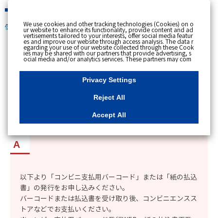
緊急時
We use cookies and other tracking technologies (Cookies) on o
個人のお客さま
ur website to enhance its functionality, provide content and ad
vertisements tailored to your interests, offer social media featur
es and improve our website through access analysis. The data r
[ トップへ戻る ]
egarding your use of our website collected through these Cook
ies may be shared with our partners that provide advertising, s
ocial media and/or analytics services. These partners may com
カテゴリー表示
bine the data shared by us with other data that you have provi
ded to them or that they have collected from your use of their s
No : 1826
更新日時 : 2026/06/19 09:54
ervices or other websites to analyse and optimise advertisemen
Privacy Settings
ts delivered to you by businesses other than us on the internet.
If you wish to reject the use of all Cookies except for Strictly Nec
essary Cookies, please click "Reject All". If you agree to the use
Reject All
of all Cookies, please click "Accept All". To select your preferen
払込書をなくした場合の対応方法を知りたい。
ces for each purpose, please click
"Privacy Settings"
button. Yo
u can change your consent or rejection settings at any time by c
（払込書の再発行について）
Accept All
licking the
"Privacy Settings"
button on this banner or through y
our browser's "Settings". For more information regarding the pr
ocessing of personal information including Cookies on our web
site, please refer to the link below.
Cookies Details
Privacy Polic
y
以下より「コンビニ支払用バーコード」または「紙の払込
書」の発行をお申し込みください。
バーコードまたは払込書を受け取り後、コンビニエンスス
トアなどでお支払いください。