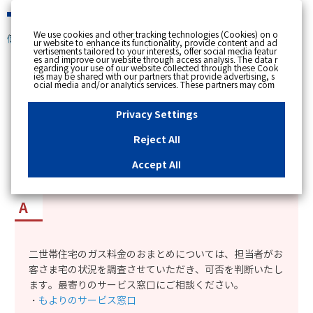
緊急時
We use cookies and other tracking technologies (Cookies) on o
個人のお客さま
ur website to enhance its functionality, provide content and ad
vertisements tailored to your interests, offer social media featur
es and improve our website through access analysis. The data r
[ トップへ戻る ]
egarding your use of our website collected through these Cook
ies may be shared with our partners that provide advertising, s
ocial media and/or analytics services. These partners may com
カテゴリー表示
bine the data shared by us with other data that you have provi
ded to them or that they have collected from your use of their s
No : 1835
更新日時 : 2023/10/12 15:19
ervices or other websites to analyse and optimise advertisemen
Privacy Settings
ts delivered to you by businesses other than us on the internet.
If you wish to reject the use of all Cookies except for Strictly Nec
essary Cookies, please click "Reject All". If you agree to the use
Reject All
of all Cookies, please click "Accept All". To select your preferen
二世帯住宅のガス料金をひとつにまとめることは
ces for each purpose, please click
"Privacy Settings"
button. Yo
u can change your consent or rejection settings at any time by c
できるか知りたい。
Accept All
licking the
"Privacy Settings"
button on this banner or through y
our browser's "Settings". For more information regarding the pr
ocessing of personal information including Cookies on our web
site, please refer to the link below.
Cookies Details
Privacy Polic
y
二世帯住宅のガス料金のおまとめについては、担当者がお
客さま宅の状況を調査させていただき、可否を判断いたし
ます。最寄りのサービス窓口にご相談ください。
・
もよりのサービス窓口