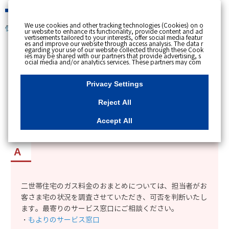
緊急時
We use cookies and other tracking technologies (Cookies) on o
個人のお客さま
ur website to enhance its functionality, provide content and ad
vertisements tailored to your interests, offer social media featur
es and improve our website through access analysis. The data r
[ トップへ戻る ]
egarding your use of our website collected through these Cook
ies may be shared with our partners that provide advertising, s
ocial media and/or analytics services. These partners may com
カテゴリー表示
bine the data shared by us with other data that you have provi
ded to them or that they have collected from your use of their s
No : 1835
更新日時 : 2023/10/12 15:19
ervices or other websites to analyse and optimise advertisemen
Privacy Settings
ts delivered to you by businesses other than us on the internet.
If you wish to reject the use of all Cookies except for Strictly Nec
essary Cookies, please click "Reject All". If you agree to the use
Reject All
of all Cookies, please click "Accept All". To select your preferen
二世帯住宅のガス料金をひとつにまとめることは
ces for each purpose, please click
"Privacy Settings"
button. Yo
u can change your consent or rejection settings at any time by c
できるか知りたい。
Accept All
licking the
"Privacy Settings"
button on this banner or through y
our browser's "Settings". For more information regarding the pr
ocessing of personal information including Cookies on our web
site, please refer to the link below.
Cookies Details
Privacy Polic
y
二世帯住宅のガス料金のおまとめについては、担当者がお
客さま宅の状況を調査させていただき、可否を判断いたし
ます。最寄りのサービス窓口にご相談ください。
・
もよりのサービス窓口