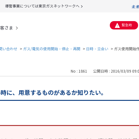
導管事業については東京ガスネットワークへ
緊急時
客さま
問い合わせ
>
ガス/電気の使用開始・停止・再開
>
日時・立会い
>
ガス使用開始
No : 1861
公開日時 : 2016/03/09 09:
い時に、用意するものがあるか知りたい。