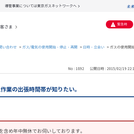
導管事業については東京ガスネットワークへ
緊急時
客さま
問い合わせ
>
ガス/電気の使用開始・停止・再開
>
日時・立会い
>
ガスの使用開
No : 1892
公開日時 : 2015/02/19 22:
止作業の出張時間帯が知りたい。
を含め年中無休でお伺いしております。