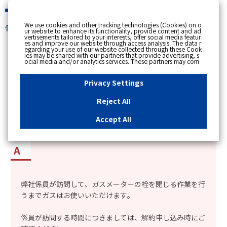
緊急時
We use cookies and other tracking technologies (Cookies) on o
個人のお客さま
ur website to enhance its functionality, provide content and ad
vertisements tailored to your interests, offer social media featur
es and improve our website through access analysis. The data r
[ トップへ戻る ]
egarding your use of our website collected through these Cook
ies may be shared with our partners that provide advertising, s
ocial media and/or analytics services. These partners may com
カテゴリー表示
bine the data shared by us with other data that you have provi
ded to them or that they have collected from your use of their s
No : 1897
更新日時 : 2023/10/05 17:47
ervices or other websites to analyse and optimise advertisemen
Privacy Settings
ts delivered to you by businesses other than us on the internet.
If you wish to reject the use of all Cookies except for Strictly Nec
essary Cookies, please click "Reject All". If you agree to the use
Reject All
of all Cookies, please click "Accept All". To select your preferen
ガスの解約（閉栓）を申し込んだが、閉栓日は何
ces for each purpose, please click
"Privacy Settings"
button. Yo
u can change your consent or rejection settings at any time by c
時までガスを使えるか知りたい。
Accept All
licking the
"Privacy Settings"
button on this banner or through y
our browser's "Settings". For more information regarding the pr
ocessing of personal information including Cookies on our web
site, please refer to the link below.
Cookies Details
Privacy Polic
y
弊社係員が訪問して、ガスメーターの栓を閉じる作業を行
うまでガスはお使いいただけます。
係員が訪問する時間につきましては、解約申し込み時にご