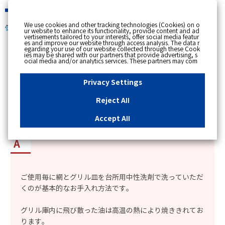
緊急時
We use cookies and other tracking technologies (Cookies) on o
個人のお客さま
ur website to enhance its functionality, provide content and ad
vertisements tailored to your interests, offer social media featur
es and improve our website through access analysis. The data r
[ トップへ戻る ]
egarding your use of our website collected through these Cook
ies may be shared with our partners that provide advertising, s
ocial media and/or analytics services. These partners may com
カテゴリー表示
bine the data shared by us with other data that you have provi
ded to them or that they have collected from your use of their s
No : 1928
更新日時 : 2019/09/12 13:12
ervices or other websites to analyse and optimise advertisemen
Privacy Settings
ts delivered to you by businesses other than us on the internet.
If you wish to reject the use of all Cookies except for Strictly Nec
essary Cookies, please click "Reject All". If you agree to the use
Reject All
of all Cookies, please click "Accept All". To select your preferen
両面焼きグリルのお手入れ方法を知りたい。
ces for each purpose, please click
"Privacy Settings"
button. Yo
u can change your consent or rejection settings at any time by c
Accept All
licking the
"Privacy Settings"
button on this banner or through y
our browser's "Settings". For more information regarding the pr
ocessing of personal information including Cookies on our web
site, please refer to the link below.
Cookies Details
Privacy Polic
y
ご使用毎に網とグリル皿を台所用中性洗剤で洗っていただ
くのが基本的なお手入れ方法です。
グリル庫内に飛び散った油は高温の熱により焼ききれてお
ります。