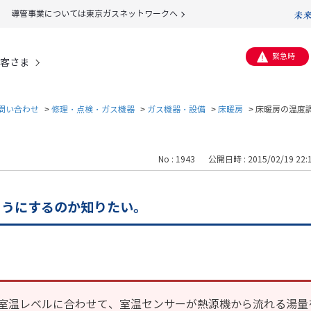
導管事業については東京ガスネットワークへ
緊急時
客さま
問い合わせ
>
修理・点検・ガス機器
>
ガス機器・設備
>
床暖房
>
床暖房の温度
No : 1943
公開日時 : 2015/02/19 22:
ようにするのか知りたい。
室温レベルに合わせて、室温センサーが熱源機から流れる湯量